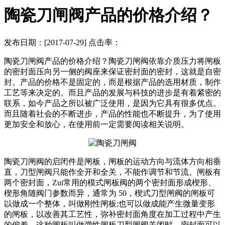
陶瓷刀闸阀产品的价格介绍？
发布日期：[2017-07-29] 点击率：
陶瓷刀闸阀产品的价格介绍？陶瓷刀闸阀依靠介质压力将闸板
的密封面压向另一侧的阀座来保证密封面的密封，这就是自密
封。产品的价格不是固定的，而是根据产品的选用材质，制作
工艺等来决定的。而且产品的发展与科技的进步是有着紧密的
联系，如今产品之所以被广泛使用，是因为它具有很多优点。
而且随着社会的不断进步，产品的性能也不断提升，为了使用
更加安全和放心，在使用前一定需要阅读相关说明。
陶瓷刀闸阀的启闭件是闸板，闸板的运动方向与流体方向相垂
直，刀型闸阀只能作全开和全关，不能作调节和节流。闸板有
两个密封面，Zui常用的模式闸板阀的两个密封面形成楔形、
楔形角随阀门参数而异，通常为 50，楔式刀型闸阀的闸板可
以做成一个整体，叫做刚性闸板;也可以做成能产生微量变形
的闸板，以改善其工艺性，弥补密封面角度在加工过程中产生
的偏差，这种闸板叫做弹性闸板刀型闸阀关闭时，密封面可以