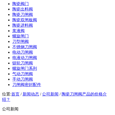
陶瓷阀门
陶瓷出料阀
陶瓷刀闸阀
陶瓷双闸板阀
陶瓷进料阀
浆液阀
螺旋闸门
刀型闸阀
不锈钢刀闸阀
电动刀闸阀
电液动刀闸阀
链轮刀闸阀
螺旋闸门系列
气动刀闸阀
手动刀闸阀
刀闸阀密封配件
位置:
首页
/
新闻动态
/
公司新闻
/
陶瓷刀闸阀产品的价格介
绍？
公司新闻