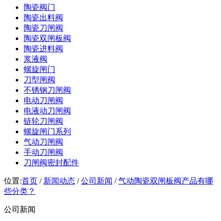
陶瓷阀门
陶瓷出料阀
陶瓷刀闸阀
陶瓷双闸板阀
陶瓷进料阀
浆液阀
螺旋闸门
刀型闸阀
不锈钢刀闸阀
电动刀闸阀
电液动刀闸阀
链轮刀闸阀
螺旋闸门系列
气动刀闸阀
手动刀闸阀
刀闸阀密封配件
位置:
首页
/
新闻动态
/
公司新闻
/
气动陶瓷双闸板阀产品有哪
些分类？
公司新闻