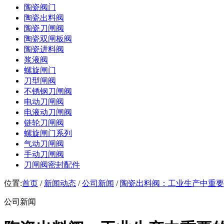
陶瓷阀门
陶瓷出料阀
陶瓷刀闸阀
陶瓷双闸板阀
陶瓷进料阀
浆液阀
螺旋闸门
刀型闸阀
不锈钢刀闸阀
电动刀闸阀
电液动刀闸阀
链轮刀闸阀
螺旋闸门系列
气动刀闸阀
手动刀闸阀
刀闸阀密封配件
位置:
首页
/
新闻动态
/
公司新闻
/
陶瓷出料阀：工业生产中重要
公司新闻